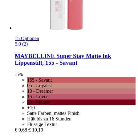
15 Optionen
5.0 (2)
MAYBELLINE
Super Stay Matte Ink
Lippenstift, 155 -​ Savant
-5%
155 - Savant
05 - Loyalist
10 - Dreamer
15 - Lover
20 - Pioneer
+10
Satte Farben, mattes Finish
Hält bis zu 16 Stunden
Flüssige Textur
€ 9,68
€ 10,19