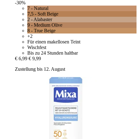
-30%
7 - Natural
7,5 - Soft Beige
2 - Alabaster
9 - Medium Olive
8 - True Beige
+2
Für einen makellosen Teint
Wischfest
Bis zu 24 Stunden haltbar
€ 6,99
€ 9,99
Zustellung bis 12. August