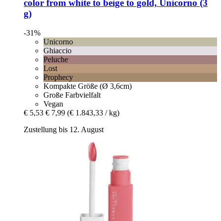
color from white to beige to gold, Unicorno (3
g)
-31%
Unicorno
Ghiaccio
Peluche
Lost
Prophecy
Kompakte Größe (Ø 3,6cm)
Große Farbvielfalt
Vegan
€ 5,53
€ 7,99
(€ 1.843,33 / kg)
Zustellung bis 12. August