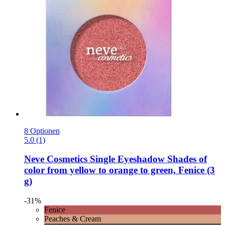
8 Optionen
5.0 (1)
Neve Cosmetics
Single Eyeshadow Shades of
color from yellow to orange to green, Fenice (3
g)
-31%
Fenice
Peaches & Cream