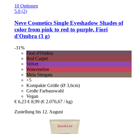
10 Optionen
5.0 (2)
Neve Cosmetics
Single Eyeshadow Shades of
color from pink to red to purple, Fiori
d'Ombra (3 g)
-31%
Fiori d'Ombra
Red Carpet
Velvet
Watermelon
Mela Stregata
+5
Kompakte Größe (Ø 3,6cm)
Große Farbauswahl
Vegan
€ 6,23
€ 8,99
(€ 2.076,67 / kg)
Zustellung bis 12. August