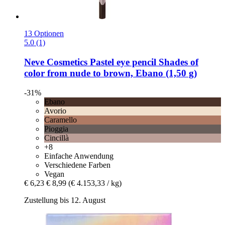
13 Optionen
5.0 (1)
Neve Cosmetics
Pastel eye pencil Shades of
color from nude to brown, Ebano (1,50 g)
-31%
Ebano
Avorio
Caramello
Pioggia
Cincillà
+8
Einfache Anwendung
Verschiedene Farben
Vegan
€ 6,23
€ 8,99
(€ 4.153,33 / kg)
Zustellung bis 12. August