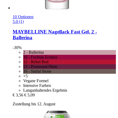
10 Optionen
5.0 (1)
MAYBELLINE
Nagellack Fast Gel, 2 -​
Ballerina
-30%
2 - Ballerina
10 - Fuchsia Ecstasy
12 - Rebel Red
13 - Possessed Plum
16 - Sinful Stone
+5
Vegane Formel
Intensive Farben
Langanhaltendes Ergebnis
€ 3,56
€ 5,09
Zustellung bis 12. August