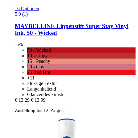
16 Optionen
5.0 (1)
MAYBELLINE
Lippenstift Super Stay Vinyl
Ink, 50 -​ Wicked
-5%
50 - Wicked
10 - Lippy
15 - Peachy
20 - Coy
25 Red-Hot
+11
Flüssige Textur
Langanhaltend
Glänzendes Finish
€ 13,29
€ 13,99
Zustellung bis 12. August