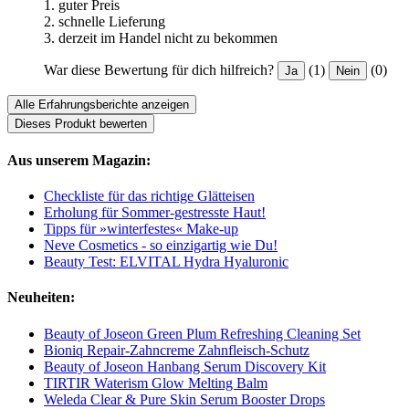
1. guter Preis
2. schnelle Lieferung
3. derzeit im Handel nicht zu bekommen
War diese Bewertung für dich hilfreich?
(1)
(0)
Ja
Nein
Alle Erfahrungsberichte anzeigen
Dieses Produkt bewerten
Aus unserem Magazin:
Checkliste für das richtige Glätteisen
Erholung für Sommer-gestresste Haut!
Tipps für »winterfestes« Make-up
Neve Cosmetics - so einzigartig wie Du!
Beauty Test: ELVITAL Hydra Hyaluronic
Neuheiten:
Beauty of Joseon Green Plum Refreshing Cleaning Set
Bioniq Repair-Zahncreme Zahnfleisch-Schutz
Beauty of Joseon Hanbang Serum Discovery Kit
TIRTIR Waterism Glow Melting Balm
Weleda Clear & Pure Skin Serum Booster Drops