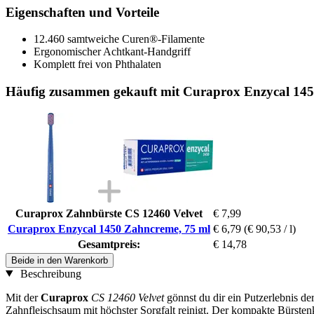
Eigenschaften und Vorteile
12.460 samtweiche Curen®-Filamente
Ergonomischer Achtkant-Handgriff
Komplett frei von Phthalaten
Häufig zusammen gekauft mit Curaprox Enzycal 145
Curaprox Zahnbürste CS 12460 Velvet
€ 7,99
Curaprox Enzycal 1450 Zahncreme, 75 ml
€ 6,79
(€ 90,53 / l)
Gesamtpreis:
€ 14,78
Beide in den Warenkorb
Beschreibung
Mit der
Curaprox
CS 12460 Velvet
gönnst du dir ein Putzerlebnis d
Zahnfleischsaum mit höchster Sorgfalt reinigt. Der kompakte Bürsten