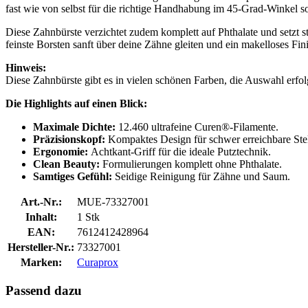
fast wie von selbst für die richtige Handhabung im 45-Grad-Winkel so
Diese Zahnbürste verzichtet zudem komplett auf Phthalate und setzt s
feinste Borsten sanft über deine Zähne gleiten und ein makelloses Fini
Hinweis:
Diese Zahnbürste gibt es in vielen schönen Farben, die Auswahl erfolg
Die Highlights auf einen Blick:
Maximale Dichte:
12.460 ultrafeine Curen®-Filamente.
Präzisionskopf:
Kompaktes Design für schwer erreichbare Stel
Ergonomie:
Achtkant-Griff für die ideale Putztechnik.
Clean Beauty:
Formulierungen komplett ohne Phthalate.
Samtiges Gefühl:
Seidige Reinigung für Zähne und Saum.
Art.-Nr.:
MUE-73327001
Inhalt:
1 Stk
EAN:
7612412428964
Hersteller-Nr.:
73327001
Marken:
Curaprox
Passend dazu