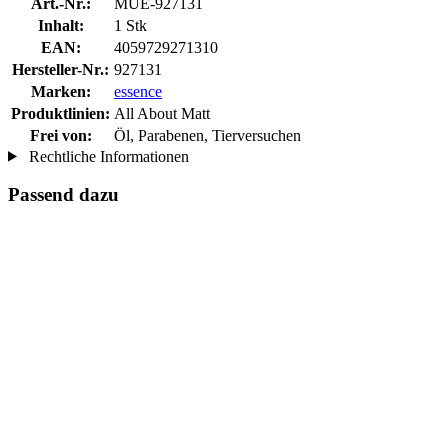
Art.-Nr.:
MUE-927131
Inhalt:
1 Stk
EAN:
4059729271310
Hersteller-Nr.:
927131
Marken:
essence
Produktlinien:
All About Matt
Frei von:
Öl, Parabenen, Tierversuchen
Rechtliche Informationen
Passend dazu