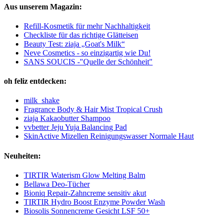
Aus unserem Magazin:
Refill-Kosmetik für mehr Nachhaltigkeit
Checkliste für das richtige Glätteisen
Beauty Test: ziaja „Goat's Milk“
Neve Cosmetics - so einzigartig wie Du!
SANS SOUCIS -"Quelle der Schönheit"
oh feliz entdecken:
milk_shake
Fragrance Body & Hair Mist Tropical Crush
ziaja Kakaobutter Shampoo
vvbetter Jeju Yuja Balancing Pad
SkinActive Mizellen Reinigungswasser Normale Haut
Neuheiten:
TIRTIR Waterism Glow Melting Balm
Bellawa Deo-Tücher
Bioniq Repair-Zahncreme sensitiv akut
TIRTIR Hydro Boost Enzyme Powder Wash
Biosolis Sonnencreme Gesicht LSF 50+