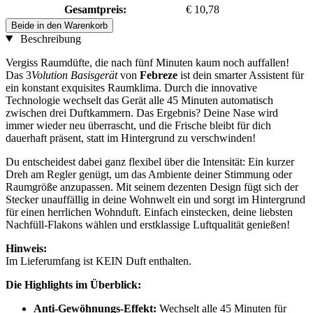
Gesamtpreis:
€ 10,78
Beide in den Warenkorb
Beschreibung
Vergiss Raumdüfte, die nach fünf Minuten kaum noch auffallen!
Das 3
Volution Basisgerät
von
Febreze
ist dein smarter Assistent für
ein konstant exquisites Raumklima. Durch die innovative
Technologie wechselt das Gerät alle 45 Minuten automatisch
zwischen drei Duftkammern. Das Ergebnis? Deine Nase wird
immer wieder neu überrascht, und die Frische bleibt für dich
dauerhaft präsent, statt im Hintergrund zu verschwinden!
Du entscheidest dabei ganz flexibel über die Intensität: Ein kurzer
Dreh am Regler genügt, um das Ambiente deiner Stimmung oder
Raumgröße anzupassen. Mit seinem dezenten Design fügt sich der
Stecker unauffällig in deine Wohnwelt ein und sorgt im Hintergrund
für einen herrlichen Wohnduft. Einfach einstecken, deine liebsten
Nachfüll-Flakons wählen und erstklassige Luftqualität genießen!
Hinweis:
Im Lieferumfang ist KEIN Duft enthalten.
Die Highlights im Überblick:
Anti-Gewöhnungs-Effekt:
Wechselt alle 45 Minuten für