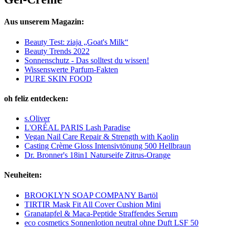
Aus unserem Magazin:
Beauty Test: ziaja „Goat's Milk“
Beauty Trends 2022
Sonnenschutz - Das solltest du wissen!
Wissenswerte Parfum-Fakten
PURE SKIN FOOD
oh feliz entdecken:
s.Oliver
L'ORÉAL PARIS Lash Paradise
Vegan Nail Care Repair & Strength with Kaolin
Casting Crème Gloss Intensivtönung 500 Hellbraun
Dr. Bronner's 18in1 Naturseife Zitrus-Orange
Neuheiten:
BROOKLYN SOAP COMPANY Bartöl
TIRTIR Mask Fit All Cover Cushion Mini
Granatapfel & Maca-Peptide Straffendes Serum
eco cosmetics Sonnenlotion neutral ohne Duft LSF 50