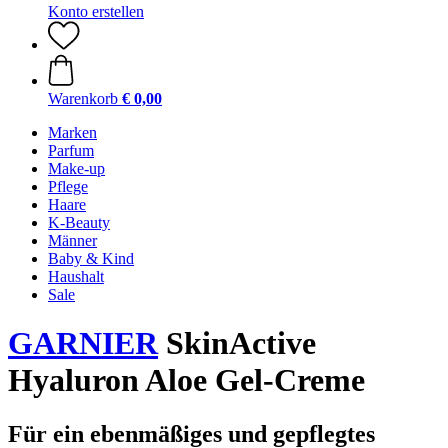
Konto erstellen
Warenkorb
€ 0,00
Marken
Parfum
Make-up
Pflege
Haare
K-Beauty
Männer
Baby & Kind
Haushalt
Sale
GARNIER
SkinActive
Hyaluron Aloe Gel-Creme
Für ein ebenmäßiges und gepflegtes