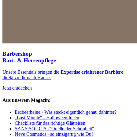
Barbershop
Bart- & Herrenpflege
Unsere Essentials bringen die
Expertise erfahrener Barbiere
direkt zu dir nach Hause.
Jetzt entdecken
Aus unserem Magazin:
Erdbeerbeine - Was steckt eigentlich genau dahinter?
„Last Minute“ - Halloween Ideen
Checkliste für das richtige Glätteisen
SANS SOUCIS -"Quelle der Schönheit"
Neve Cosmetics - so einzigartig wie Du!