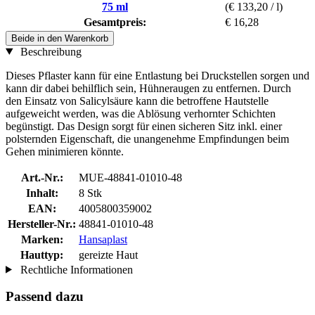
75 ml
(€ 133,20 / l)
Gesamtpreis:
€ 16,28
Beide in den Warenkorb
Beschreibung
Dieses Pflaster kann für eine Entlastung bei Druckstellen sorgen und
kann dir dabei behilflich sein, Hühneraugen zu entfernen. Durch
den Einsatz von Salicylsäure kann die betroffene Hautstelle
aufgeweicht werden, was die Ablösung verhornter Schichten
begünstigt. Das Design sorgt für einen sicheren Sitz inkl. einer
polsternden Eigenschaft, die unangenehme Empfindungen beim
Gehen minimieren könnte.
Art.-Nr.:
MUE-48841-01010-48
Inhalt:
8 Stk
EAN:
4005800359002
Hersteller-Nr.:
48841-01010-48
Marken:
Hansaplast
Hauttyp:
gereizte Haut
Rechtliche Informationen
Passend dazu