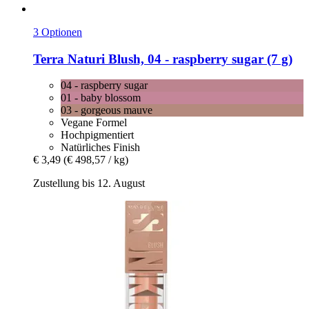
3 Optionen
Terra Naturi
Blush, 04 -​ raspberry sugar (7 g)
04 - raspberry sugar
01 - baby blossom
03 - gorgeous mauve
Vegane Formel
Hochpigmentiert
Natürliches Finish
€ 3,49
(€ 498,57 / kg)
Zustellung bis 12. August