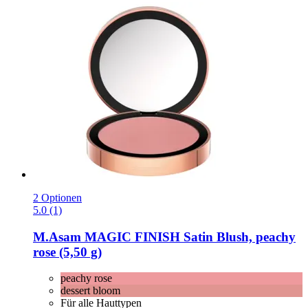
2 Optionen
5.0 (1)
M.Asam
MAGIC FINISH Satin Blush, peachy
rose (5,50 g)
peachy rose
dessert bloom
Für alle Hauttypen