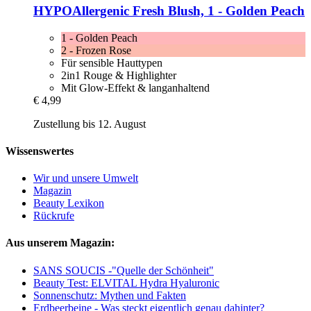
HYPOAllergenic
Fresh Blush, 1 -​ Golden Peach
1 - Golden Peach
2 - Frozen Rose
Für sensible Hauttypen
2in1 Rouge & Highlighter
Mit Glow-Effekt & langanhaltend
€ 4,99
Zustellung bis 12. August
Wissenswertes
Wir und unsere Umwelt
Magazin
Beauty Lexikon
Rückrufe
Aus unserem Magazin:
SANS SOUCIS -"Quelle der Schönheit"
Beauty Test: ELVITAL Hydra Hyaluronic
Sonnenschutz: Mythen und Fakten
Erdbeerbeine - Was steckt eigentlich genau dahinter?