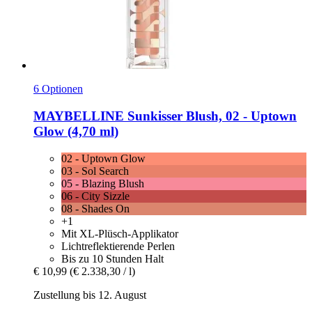
6 Optionen
MAYBELLINE
Sunkisser Blush, 02 -​ Uptown
Glow (4,70 ml)
02 - Uptown Glow
03 - Sol Search
05 - Blazing Blush
06 - City Sizzle
08 - Shades On
+1
Mit XL-Plüsch-Applikator
Lichtreflektierende Perlen
Bis zu 10 Stunden Halt
€ 10,99
(€ 2.338,30 / l)
Zustellung bis 12. August