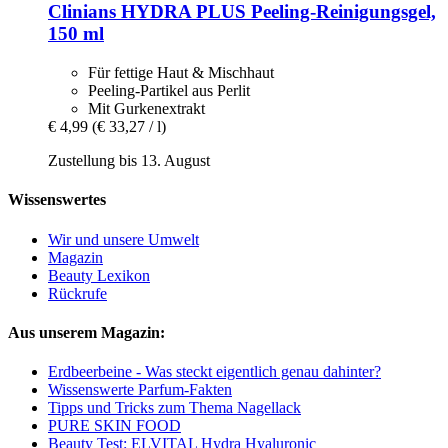
Clinians
HYDRA PLUS Peeling-​Reinigungsgel,
150 ml
Für fettige Haut & Mischhaut
Peeling-Partikel aus Perlit
Mit Gurkenextrakt
€ 4,99
(€ 33,27 / l)
Zustellung bis 13. August
Wissenswertes
Wir und unsere Umwelt
Magazin
Beauty Lexikon
Rückrufe
Aus unserem Magazin:
Erdbeerbeine - Was steckt eigentlich genau dahinter?
Wissenswerte Parfum-Fakten
Tipps und Tricks zum Thema Nagellack
PURE SKIN FOOD
Beauty Test: ELVITAL Hydra Hyaluronic