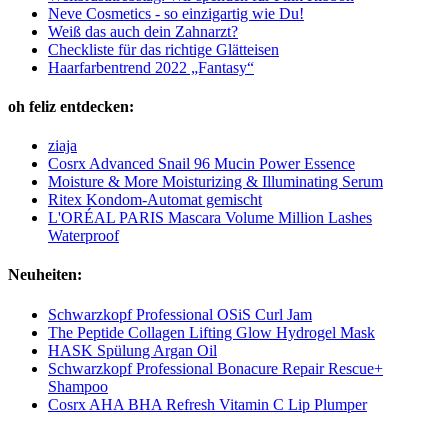
Neve Cosmetics - so einzigartig wie Du!
Weiß das auch dein Zahnarzt?
Checkliste für das richtige Glätteisen
Haarfarbentrend 2022 „Fantasy“
oh feliz entdecken:
ziaja
Cosrx Advanced Snail 96 Mucin Power Essence
Moisture & More Moisturizing & Illuminating Serum
Ritex Kondom-Automat gemischt
L'ORÉAL PARIS Mascara Volume Million Lashes
Waterproof
Neuheiten:
Schwarzkopf Professional OSiS Curl Jam
The Peptide Collagen Lifting Glow Hydrogel Mask
HASK Spülung Argan Oil
Schwarzkopf Professional Bonacure Repair Rescue+
Shampoo
Cosrx AHA BHA Refresh Vitamin C Lip Plumper