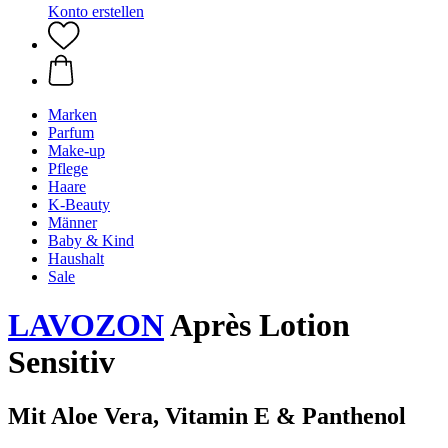
Konto erstellen
Marken
Parfum
Make-up
Pflege
Haare
K-Beauty
Männer
Baby & Kind
Haushalt
Sale
LAVOZON
Après Lotion
Sensitiv
Mit Aloe Vera, Vitamin E & Panthenol