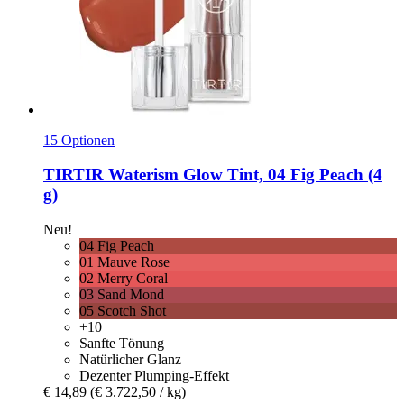
15 Optionen
TIRTIR
Waterism Glow Tint, 04 Fig Peach (4
g)
Neu!
04 Fig Peach
01 Mauve Rose
02 Merry Coral
03 Sand Mond
05 Scotch Shot
+10
Sanfte Tönung
Natürlicher Glanz
Dezenter Plumping-Effekt
€ 14,89
(€ 3.722,50 / kg)