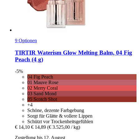
9 Optionen
TIRTIR
Waterism Glow Melting Balm, 04 Fig
Peach (4 g)
-5%
04 Fig Peach
01 Mauve Rose
02 Merry Coral
03 Sand Mond
05 Scotch Shot
+4
Schöne, dezente Farbgebung
Sorgt für Glätte & vollere Lippen
Schützt vor Trockenheitsgefühlen
€ 14,10
€ 14,89
(€ 3.525,00 / kg)
Zustellung bis 12. August