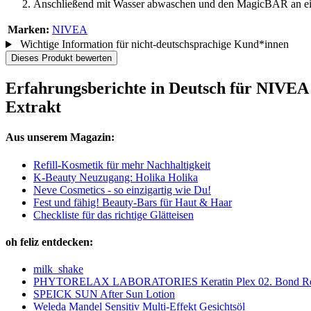
Anschließend mit Wasser abwaschen und den MagicBAR an ein
Marken:
NIVEA
Wichtige Information für nicht-deutschsprachige Kund*innen
Dieses Produkt bewerten
Erfahrungsberichte in Deutsch für NIVEA
Extrakt
Aus unserem Magazin:
Refill-Kosmetik für mehr Nachhaltigkeit
K-Beauty Neuzugang: Holika Holika
Neve Cosmetics - so einzigartig wie Du!
Fest und fähig! Beauty-Bars für Haut & Haar
Checkliste für das richtige Glätteisen
oh feliz entdecken:
milk_shake
PHYTORELAX LABORATORIES Keratin Plex 02. Bond Re
SPEICK SUN After Sun Lotion
Weleda Mandel Sensitiv Multi-Effekt Gesichtsöl