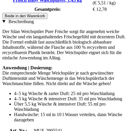
Frosch Baby Waschpulver, 1,45 kg
(€ 5,51 / kg)
Gesamtpreis:
€ 12,78
Beide in den Warenkorb
Beschreibung
Der Silan Weichspüler Pure Frische sorgt für angenehm weiche
Wäsche und ein langanhaltendes Frischegefühl mit dezentem Duft.
Die Formel enthält fast ausschließlich biologisch abbaubare
Inhaltsstoffe, während die Flasche aus 100 % recyceltem und
recycelbarem Plastik besteht. Der Weichspüler eignet sich für die
einfache Anwendung im Alltag.
Anwendung | Dosierung:
Die entsprechende Menge Weichspüler je nach gewünschter
Duftintensität und Wäschemenge in das Weichspülerfach der
Waschmaschine füllen. Nicht direkt auf die Wäsche geben!
4–5 kg Wäsche & zarter Duft: 25 ml pro Waschladung
4–5 kg Wäsche & intensiver Duft: 35 ml pro Waschladung
Über 5,5 kg Wäsche & intensiver Duft: 55 ml pro
Waschladung
Handwäsche: 15 ml in 10 l Wasser verteilen, dann Wäsche
dazugeben
Art.-Nr.:
MUE-2905541