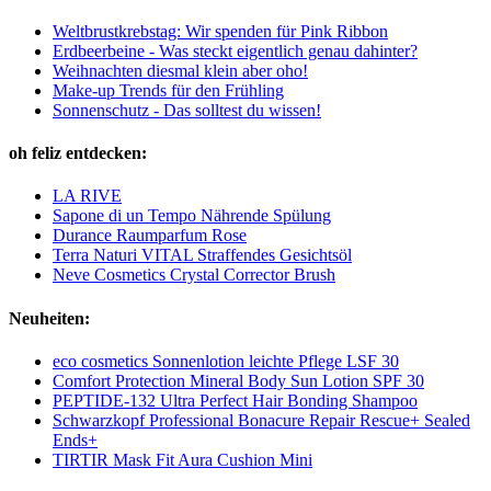
Weltbrustkrebstag: Wir spenden für Pink Ribbon
Erdbeerbeine - Was steckt eigentlich genau dahinter?
Weihnachten diesmal klein aber oho!
Make-up Trends für den Frühling
Sonnenschutz - Das solltest du wissen!
oh feliz entdecken:
LA RIVE
Sapone di un Tempo Nährende Spülung
Durance Raumparfum Rose
Terra Naturi VITAL Straffendes Gesichtsöl
Neve Cosmetics Crystal Corrector Brush
Neuheiten:
eco cosmetics Sonnenlotion leichte Pflege LSF 30
Comfort Protection Mineral Body Sun Lotion SPF 30
PEPTIDE-132 Ultra Perfect Hair Bonding Shampoo
Schwarzkopf Professional Bonacure Repair Rescue+ Sealed
Ends+
TIRTIR Mask Fit Aura Cushion Mini