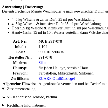
Anwendung | Dosierung:
Die entsprechende Menge Weichspüler je nach gewünschter Duftinten
4–5 kg Wäsche & zarter Duft: 25 ml pro Waschladung
4–5 kg Wäsche & intensiver Duft: 35 ml pro Waschladung
Über 5,5 kg Wäsche & intensiver Duft: 55 ml pro Waschladun
Handwäsche: 15 ml in 10 l Wasser verteilen, dann Wäsche da
Art.-Nr.:
MUE-2917078
Inhalt:
1,10 l
EAN:
9000101590494
Hersteller-Nr.:
2917078
Marken:
Silan
Hauttyp:
für jeden Hauttyp, sensible Haut
Frei von:
Farbstoffen, Mikroplastik, Silikonen
Zertifikate:
ECARF-Qualitätssiegel
Allgemeine Hinweise:
Augenkontakt vermeiden und bei Bedarf mit r
Zusammensetzung
5-15% Kationische Tenside, Parfum
Rechtliche Informationen