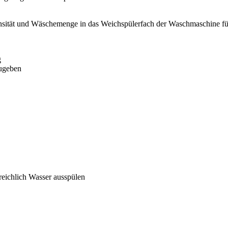
sität und Wäschemenge in das Weichspülerfach der Waschmaschine füll
g
zugeben
eichlich Wasser ausspülen