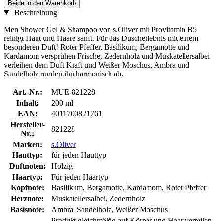
Beide in den Warenkorb
Beschreibung
Men Shower Gel & Shampoo von s.Oliver mit Provitamin B5
reinigt Haut und Haare sanft. Für das Duscherlebnis mit einem
besonderen Duft! Roter Pfeffer, Basilikum, Bergamotte und
Kardamom versprühen Frische, Zedernholz und Muskatellersalbei
verleihen dem Duft Kraft und Weißer Moschus, Ambra und
Sandelholz runden ihn harmonisch ab.
Art.-Nr.:
MUE-821228
Inhalt:
200 ml
EAN:
4011700821761
Hersteller-
821228
Nr.:
Marken:
s.Oliver
Hauttyp:
für jeden Hauttyp
Duftnoten:
Holzig
Haartyp:
Für jeden Haartyp
Kopfnote:
Basilikum, Bergamotte, Kardamom, Roter Pfeffer
Herznote:
Muskatellersalbei, Zedernholz
Basisnote:
Ambra, Sandelholz, Weißer Moschus
Produkt gleichmäßig auf Körper und Haar verteilen.