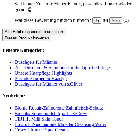
Seit langer Zeit zufriedener Kunde, passt alles. Immer wieder
gerne. 😊
War diese Bewertung für dich hilfreich?
(0)
(0)
Ja
Nein
Alle Erfahrungsberichte anzeigen
Dieses Produkt bewerten
Beliebte Kategorien:
Duschgels für Männer
2in1 Duschgel & Shampoo für die tägliche Pflege
Unsere Haarpflege Highlights
Produkte für jeden Haartyp
Duschgels für Männer von s.Oliver
Neuheiten:
Bioniq Repair-Zahncreme Zahnfleisch-Schutz
Biosolis Sonnenmilch Sport LSF 50+
TIRTIR Milk Skin Toner
Low pH Niacinamide Micellar Cleansing Water
Cosrx Ultimate Spot Cream