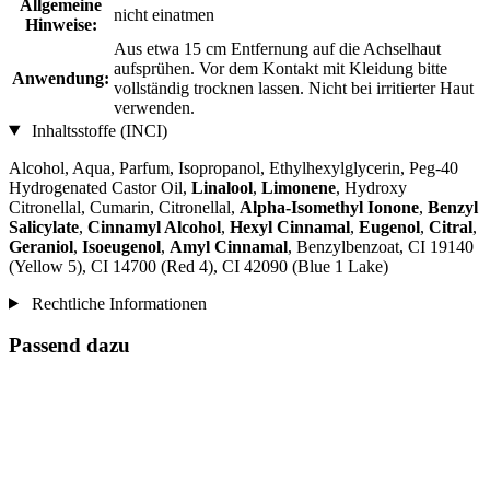
Allgemeine
nicht einatmen
Hinweise:
Aus etwa 15 cm Entfernung auf die Achselhaut
aufsprühen. Vor dem Kontakt mit Kleidung bitte
Anwendung:
vollständig trocknen lassen. Nicht bei irritierter Haut
verwenden.
Inhaltsstoffe (INCI)
Alcohol, Aqua, Parfum, Isopropanol, Ethylhexylglycerin, Peg-40
Hydrogenated Castor Oil,
Linalool
,
Limonene
, Hydroxy
Citronellal, Cumarin, Citronellal,
Alpha-Isomethyl Ionone
,
Benzyl
Salicylate
,
Cinnamyl Alcohol
,
Hexyl Cinnamal
,
Eugenol
,
Citral
,
Geraniol
,
Isoeugenol
,
Amyl Cinnamal
, Benzylbenzoat, CI 19140
(Yellow 5), CI 14700 (Red 4), CI 42090 (Blue 1 Lake)
Rechtliche Informationen
Passend dazu