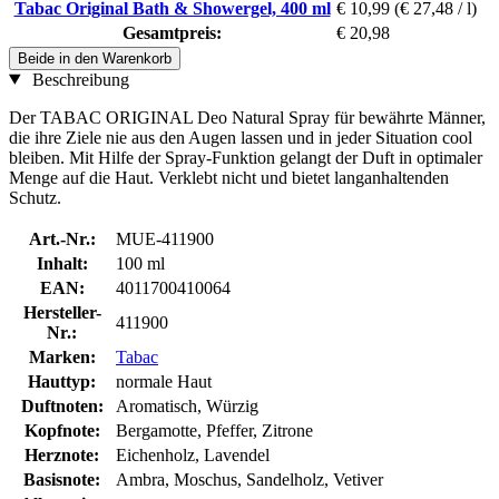
Tabac Original Bath & Showergel, 400 ml
€ 10,99
(€ 27,48 / l)
Gesamtpreis:
€ 20,98
Beide in den Warenkorb
Beschreibung
Der TABAC ORIGINAL Deo Natural Spray für bewährte Männer,
die ihre Ziele nie aus den Augen lassen und in jeder Situation cool
bleiben. Mit Hilfe der Spray-Funktion gelangt der Duft in optimaler
Menge auf die Haut. Verklebt nicht und bietet langanhaltenden
Schutz.
Art.-Nr.:
MUE-411900
Inhalt:
100 ml
EAN:
4011700410064
Hersteller-
411900
Nr.:
Marken:
Tabac
Hauttyp:
normale Haut
Duftnoten:
Aromatisch, Würzig
Kopfnote:
Bergamotte, Pfeffer, Zitrone
Herznote:
Eichenholz, Lavendel
Basisnote:
Ambra, Moschus, Sandelholz, Vetiver