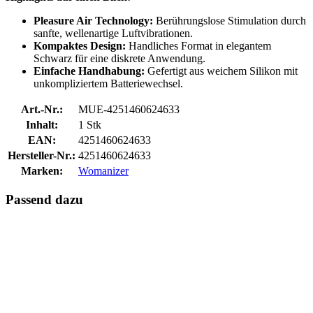
Pleasure Air Technology:
Berührungslose Stimulation durch
sanfte, wellenartige Luftvibrationen.
Kompaktes Design:
Handliches Format in elegantem
Schwarz für eine diskrete Anwendung.
Einfache Handhabung:
Gefertigt aus weichem Silikon mit
unkompliziertem Batteriewechsel.
Art.-Nr.:
MUE-4251460624633
Inhalt:
1 Stk
EAN:
4251460624633
Hersteller-Nr.:
4251460624633
Marken:
Womanizer
Passend dazu