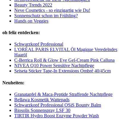
Beauty Trends 2022
Neve Cosmetics - so einzigartig wie Du!
Sonnenschutz schon im Frühling?
Hands on Veggies
oh feliz entdecken:
Schwarzkopf Professional
L'ORÉAL PARIS ELVITAL Öl Magique Veredelndes
Haaröl
C-Berrica Roll & Glow Eye Gel-Cream Pink Calluna
NIVEA Q10 Power Sensitive Nachtpflege
Seiseta Sticker Tape-In Extensions Ombré 40/45cm
Neuheiten:
Granatapfel & Maca-Peptide Straffende Nachtpflege
Bellawa Kosmetik Wattepads
Schwarzkopf Professional OSiS Bounty Balm
Biosolis Sonnenspray LSF 30
TIRTIR Hydro Boost Enzyme Powder Wash