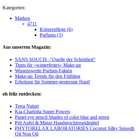
Kategorien:
Marken
4711
Körperpflege (6)
Parfums (3)
Aus unserem Magazin:
SANS SOUCIS -"Quelle der Schönheit"
Tipps für »winterfestes« Make-up
Wissenswerte Parfum-Fakten
Make-up Trends für den Frühling
Erholung für Sommer-gestresste Haut!
oh feliz entdecken:
Terra Naturi
Kia-Charlotta Super Powers
Pastel eye pencil Shades of color blue and green
Pril Apfel & Minze Handgeschirrspülmittel
PHYTORELAX LABORATORIES Coconut Silky Smooth
Oil Non Oil