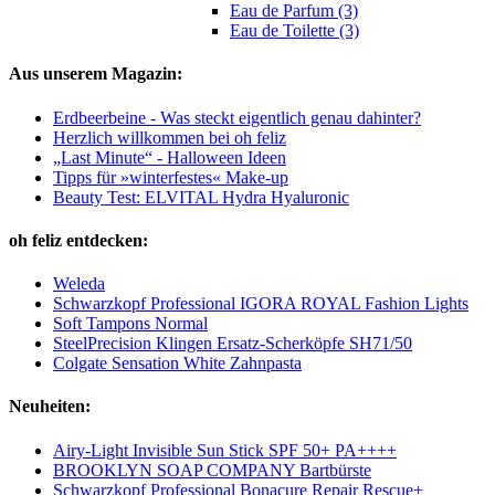
Eau de Parfum (3)
Eau de Toilette (3)
Aus unserem Magazin:
Erdbeerbeine - Was steckt eigentlich genau dahinter?
Herzlich willkommen bei oh feliz
„Last Minute“ - Halloween Ideen
Tipps für »winterfestes« Make-up
Beauty Test: ELVITAL Hydra Hyaluronic
oh feliz entdecken:
Weleda
Schwarzkopf Professional IGORA ROYAL Fashion Lights
Soft Tampons Normal
SteelPrecision Klingen Ersatz-Scherköpfe SH71/50
Colgate Sensation White Zahnpasta
Neuheiten:
Airy-Light Invisible Sun Stick SPF 50+ PA++++
BROOKLYN SOAP COMPANY Bartbürste
Schwarzkopf Professional Bonacure Repair Rescue+