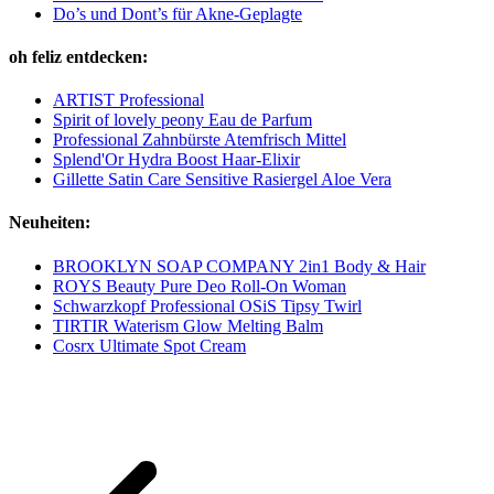
Do’s und Dont’s für Akne-Geplagte
oh feliz entdecken:
ARTIST Professional
Spirit of lovely peony Eau de Parfum
Professional Zahnbürste Atemfrisch Mittel
Splend'Or Hydra Boost Haar-Elixir
Gillette Satin Care Sensitive Rasiergel Aloe Vera
Neuheiten:
BROOKLYN SOAP COMPANY 2in1 Body & Hair
ROYS Beauty Pure Deo Roll-On Woman
Schwarzkopf Professional OSiS Tipsy Twirl
TIRTIR Waterism Glow Melting Balm
Cosrx Ultimate Spot Cream