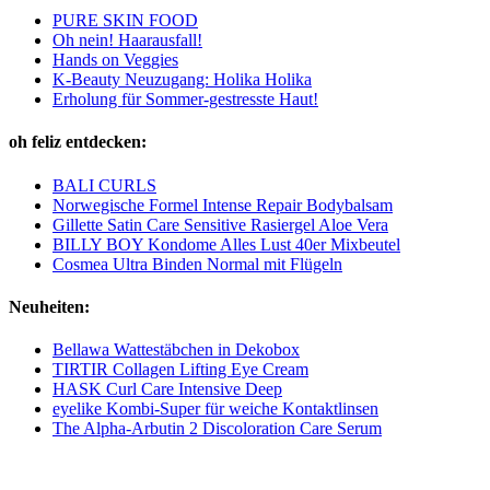
PURE SKIN FOOD
Oh nein! Haarausfall!
Hands on Veggies
K-Beauty Neuzugang: Holika Holika
Erholung für Sommer-gestresste Haut!
oh feliz entdecken:
BALI CURLS
Norwegische Formel Intense Repair Bodybalsam
Gillette Satin Care Sensitive Rasiergel Aloe Vera
BILLY BOY Kondome Alles Lust 40er Mixbeutel
Cosmea Ultra Binden Normal mit Flügeln
Neuheiten:
Bellawa Wattestäbchen in Dekobox
TIRTIR Collagen Lifting Eye Cream
HASK Curl Care Intensive Deep
eyelike Kombi-Super für weiche Kontaktlinsen
The Alpha-Arbutin 2 Discoloration Care Serum