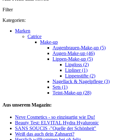
Filter
Kategorien:
Marken
Catrice
Make-up
Augenbrauen-Make-up (5)
Augen-Make-up (46)
Lippen-Make-up (5)
Lipgloss (2)
Lipliner (1)
Lippenstifte (2)
Nagellack & Nagelpflege (3)
Sets (1)
Teint-Make-up (28)
Aus unserem Magazin:
Neve Cosmetics - so einzigartig wie Du!
Beauty Test: ELVITAL Hydra Hyaluronic
SANS SOUCIS -"Quelle der Schönheit"
Weiß das auch dein Zahnarzt?
Herzlich willkommen bei oh feliz