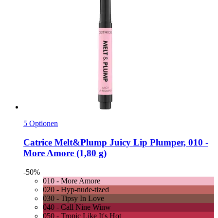
5 Optionen
Catrice
Melt&Plump Juicy Lip Plumper, 010 -​
More Amore (1,80 g)
-50%
010 - More Amore
020 - Hyp-nude-tized
030 - Tipsy In Love
040 - Call Nine Winw
050 - Tropic Like It's Hot