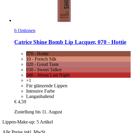
6 Optionen
Catrice
Shine Bomb Lip Lacquer, 070 -​ Hottie
070 - Hottie
10 - French Silk
020 - Good Taste
030 - Sweet Talker
040 - About Last Night
+1
Für glänzende Lippen
Intensive Farbe
Langanhaltend
€ 4,59
Zustellung bis 11. August
Lippen-Make-up: 5 Artikel
Alle Preise inkl. MwSt.