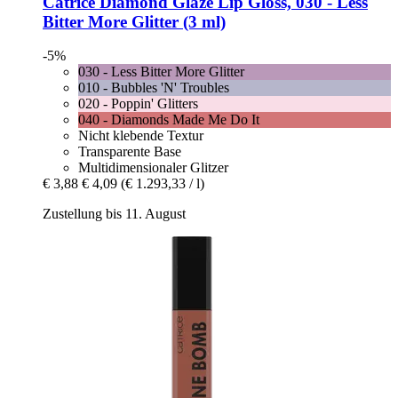
Catrice
Diamond Glaze Lip Gloss, 030 -​ Less
Bitter More Glitter (3 ml)
-5%
030 - Less Bitter More Glitter
010 - Bubbles 'N' Troubles
020 - Poppin' Glitters
040 - Diamonds Made Me Do It
Nicht klebende Textur
Transparente Base
Multidimensionaler Glitzer
€ 3,88
€ 4,09
(€ 1.293,33 / l)
Zustellung bis 11. August