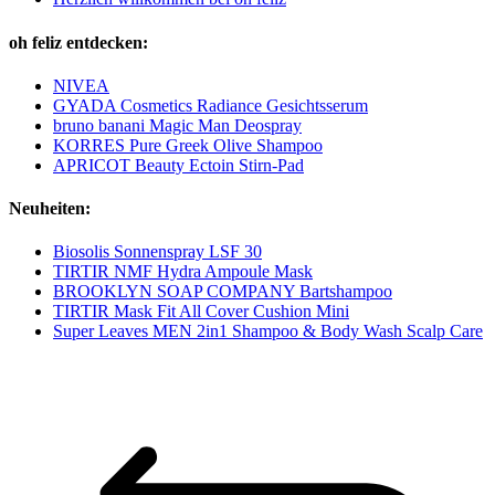
oh feliz entdecken:
NIVEA
GYADA Cosmetics Radiance Gesichtsserum
bruno banani Magic Man Deospray
KORRES Pure Greek Olive Shampoo
APRICOT Beauty Ectoin Stirn‑Pad
Neuheiten:
Biosolis Sonnenspray LSF 30
TIRTIR NMF Hydra Ampoule Mask
BROOKLYN SOAP COMPANY Bartshampoo
TIRTIR Mask Fit All Cover Cushion Mini
Super Leaves MEN 2in1 Shampoo & Body Wash Scalp Care