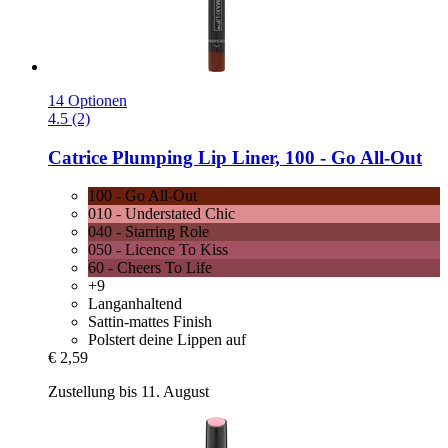
14 Optionen
4.5 (2)
Catrice
Plumping Lip Liner, 100 -​ Go All-​Out
100 - Go All-Out
010 - Understated Chic
040 - Starring Role
050 - Licence To Kiss
60 - Cheers To Life
+9
Langanhaltend
Sattin-mattes Finish
Polstert deine Lippen auf
€ 2,59
Zustellung bis 11. August