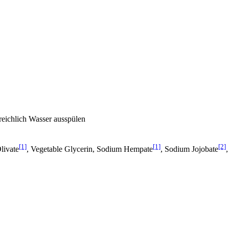
eichlich Wasser ausspülen
[1]
[1]
[2]
livate
, Vegetable Glycerin, Sodium Hempate
, Sodium Jojobate