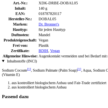
Art.-Nr.:
XDK-DRBE-DOBAL05
Inhalt:
140 g
EAN:
018787820117
Hersteller-Nr.:
DOBAL05
Marken:
Dr. Bronner's
Hauttyp:
für jeden Hauttyp
Duftnoten:
Mandel
Produkteigenschaft:
Vegan
Frei von:
Plastik
Zertifikate:
BDIH
,
Vegan
Allgemeine Hinweise:
Augenkontakt vermeiden und bei Bedarf mit r
Inhaltsstoffe (INCI)
[1]
[1]
Sodium Cocoate
, Sodium Palmate (Palm Soap)
, Aqua, Sodium O
(Vitamin E)
aus kontrolliert biologischem Anbau und Fair-Trade zertifiziert
aus kontrolliert biologischem Anbau
Passend dazu