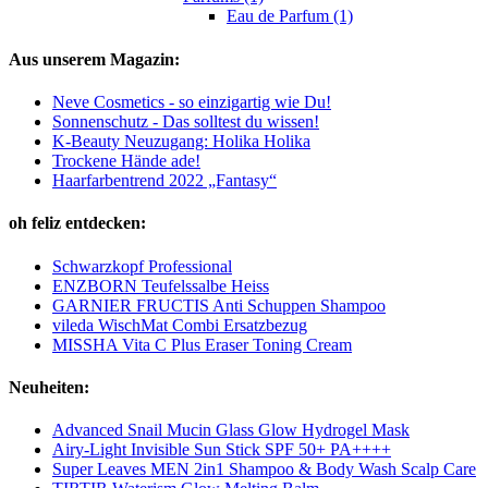
Eau de Parfum (1)
Aus unserem Magazin:
Neve Cosmetics - so einzigartig wie Du!
Sonnenschutz - Das solltest du wissen!
K-Beauty Neuzugang: Holika Holika
Trockene Hände ade!
Haarfarbentrend 2022 „Fantasy“
oh feliz entdecken:
Schwarzkopf Professional
ENZBORN Teufelssalbe Heiss
GARNIER FRUCTIS Anti Schuppen Shampoo
vileda WischMat Combi Ersatzbezug
MISSHA Vita C Plus Eraser Toning Cream
Neuheiten:
Advanced Snail Mucin Glass Glow Hydrogel Mask
Airy-Light Invisible Sun Stick SPF 50+ PA++++
Super Leaves MEN 2in1 Shampoo & Body Wash Scalp Care