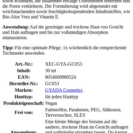
sowie Rosmarin, die zusammen etwaige Unreinheiten entfernen und
die Poren verkleinern. Die Formulierung wird abgerundet mit
weichmachenden sowie feuchtigkeitsspendenden Inhaltsstoffen, wie
Bio-Aloe Vera und Vitamin E.
Anwendung:
Auf die gereinigte und trockene Haut von Gesicht
und Hals auftragen und bis zur vollständigen Absorption
einmassieren.
Tipp:
Für eine optimale Pflege, 1x wöchentlich die entsprechende
Tuchmaske anwenden.
Art.-Nr.:
XEC-GYA-GC053
Inhalt:
30 ml
EAN:
8054609980524
Hersteller-Nr.:
GC053
Marken:
GYADA Cosmetics
Hauttyp:
für jeden Hauttyp
Produkteigenschaft:
Vegan
Farbstoffen, Parabenen, PEG, Silikonen,
Frei von:
Tierversuchen, SLES
Eine kleine Menge des Serums auf die
saubere, trockene Haut im Gesicht auftragen
Anwendung:
und vollständig einziehen lassen. Du kannst