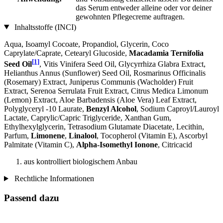
das Serum entweder alleine oder vor deiner
gewohnten Pflegecreme auftragen.
Inhaltsstoffe (INCI)
Aqua, Isoamyl Cocoate, Propandiol, Glycerin, Coco
Caprylate/Caprate, Cetearyl Glucoside,
Macadamia Ternifolia
[1]
Seed Oil
, Vitis Vinifera Seed Oil, Glycyrrhiza Glabra Extract,
Helianthus Annus (Sunflower) Seed Oil, Rosmarinus Officinalis
(Rosemary) Extract, Juniperus Communis (Wacholder) Fruit
Extract, Serenoa Serrulata Fruit Extract, Citrus Medica Limonum
(Lemon) Extract, Aloe Barbadensis (Aloe Vera) Leaf Extract,
Polyglyceryl -10 Laurate,
Benzyl Alcohol
, Sodium Caproyl/Lauroyl
Lactate, Caprylic/Capric Triglyceride, Xanthan Gum,
Ethylhexylglycerin, Tetrasodium Glutamate Diacetate, Lecithin,
Parfum,
Limonene
,
Linalool
, Tocopherol (Vitamin E), Ascorbyl
Palmitate (Vitamin C),
Alpha-Isomethyl Ionone
, Citricacid
aus kontrolliert biologischem Anbau
Rechtliche Informationen
Passend dazu