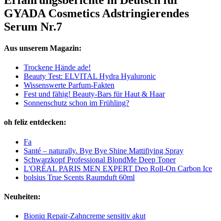
GYADA Cosmetics Adstringierendes
Serum Nr.7
Aus unserem Magazin:
Trockene Hände ade!
Beauty Test: ELVITAL Hydra Hyaluronic
Wissenswerte Parfum-Fakten
Fest und fähig! Beauty-Bars für Haut & Haar
Sonnenschutz schon im Frühling?
oh feliz entdecken:
Fa
Santé – naturally. Bye Bye Shine Mattifiying Spray
Schwarzkopf Professional BlondMe Deep Toner
L'ORÉAL PARIS MEN EXPERT Deo Roll-On Carbon Ice
bolsius True Scents Raumduft 60ml
Neuheiten:
Bioniq Repair-Zahncreme sensitiv akut