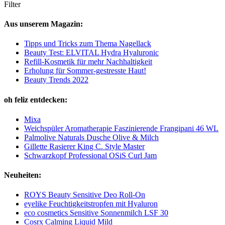
Filter
Aus unserem Magazin:
Tipps und Tricks zum Thema Nagellack
Beauty Test: ELVITAL Hydra Hyaluronic
Refill-Kosmetik für mehr Nachhaltigkeit
Erholung für Sommer-gestresste Haut!
Beauty Trends 2022
oh feliz entdecken:
Mixa
Weichspüler Aromatherapie Faszinierende Frangipani 46 WL
Palmolive Naturals Dusche Olive & Milch
Gillette Rasierer King C. Style Master
Schwarzkopf Professional OSiS Curl Jam
Neuheiten:
ROYS Beauty Sensitive Deo Roll-On
eyelike Feuchtigkeitstropfen mit Hyaluron
eco cosmetics Sensitive Sonnenmilch LSF 30
Cosrx Calming Liquid Mild