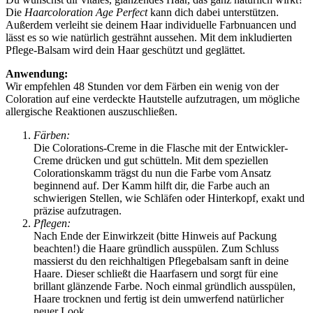
Die
Haarcoloration Age Perfect
kann dich dabei unterstützen.
Außerdem verleiht sie deinem Haar individuelle Farbnuancen und
lässt es so wie natürlich gesträhnt aussehen. Mit dem inkludierten
Pflege-Balsam wird dein Haar geschützt und geglättet.
Anwendung:
Wir empfehlen 48 Stunden vor dem Färben ein wenig von der
Coloration auf eine verdeckte Hautstelle aufzutragen, um mögliche
allergische Reaktionen auszuschließen.
Färben:
Die Colorations-Creme in die Flasche mit der Entwickler-
Creme drücken und gut schütteln. Mit dem speziellen
Colorationskamm trägst du nun die Farbe vom Ansatz
beginnend auf. Der Kamm hilft dir, die Farbe auch an
schwierigen Stellen, wie Schläfen oder Hinterkopf, exakt und
präzise aufzutragen.
Pflegen:
Nach Ende der Einwirkzeit (bitte Hinweis auf Packung
beachten!) die Haare gründlich ausspülen. Zum Schluss
massierst du den reichhaltigen Pflegebalsam sanft in deine
Haare. Dieser schließt die Haarfasern und sorgt für eine
brillant glänzende Farbe. Noch einmal gründlich ausspülen,
Haare trocknen und fertig ist dein umwerfend natürlicher
neuer Look.