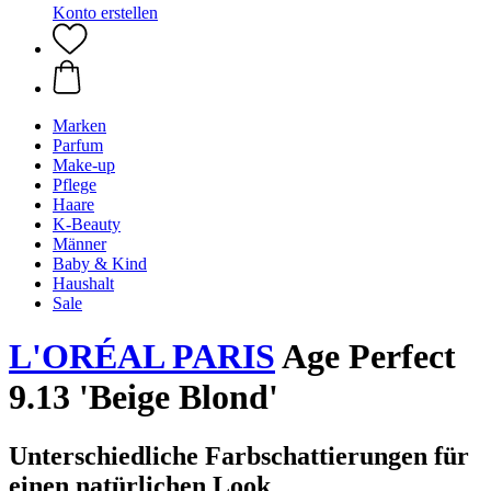
Konto erstellen
Marken
Parfum
Make-up
Pflege
Haare
K-Beauty
Männer
Baby & Kind
Haushalt
Sale
L'ORÉAL PARIS
Age Perfect
9.13 'Beige Blond'
Unterschiedliche Farbschattierungen für
einen natürlichen Look