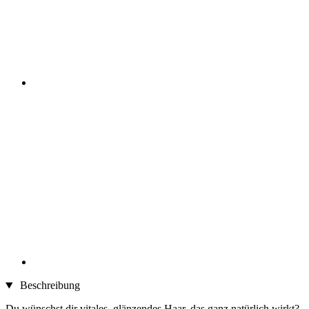
Beschreibung
Du wünschst dir vitales, glänzendes Haar, das ganz natürlich wirkt?