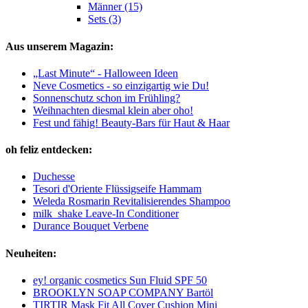
Männer (15)
Sets (3)
Aus unserem Magazin:
„Last Minute“ - Halloween Ideen
Neve Cosmetics - so einzigartig wie Du!
Sonnenschutz schon im Frühling?
Weihnachten diesmal klein aber oho!
Fest und fähig! Beauty-Bars für Haut & Haar
oh feliz entdecken:
Duchesse
Tesori d'Oriente Flüssigseife Hammam
Weleda Rosmarin Revitalisierendes Shampoo
milk_shake Leave-In Conditioner
Durance Bouquet Verbene
Neuheiten:
ey! organic cosmetics Sun Fluid SPF 50
BROOKLYN SOAP COMPANY Bartöl
TIRTIR Mask Fit All Cover Cushion Mini