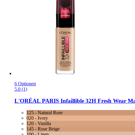
6 Optionen
5.0 (1)
L'ORÉAL PARIS
Infaillible 32H Fresh Wear Ma
125 - Natural Rose
020 - Ivory
120 - Vanilla
145 - Rose Beige
100 - Linen