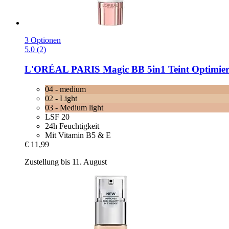
3 Optionen
5.0 (2)
L'ORÉAL PARIS
Magic BB 5in1 Teint Optimiere
04 - medium
02 - Light
03 - Medium light
LSF 20
24h Feuchtigkeit
Mit Vitamin B5 & E
€ 11,99
Zustellung bis 11. August