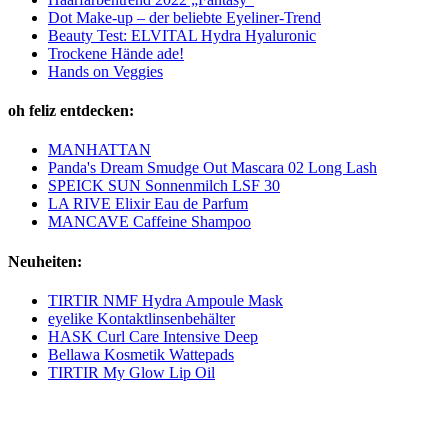
Dot Make-up – der beliebte Eyeliner-Trend
Beauty Test: ELVITAL Hydra Hyaluronic
Trockene Hände ade!
Hands on Veggies
oh feliz entdecken:
MANHATTAN
Panda's Dream Smudge Out Mascara 02 Long Lash
SPEICK SUN Sonnenmilch LSF 30
LA RIVE Elixir Eau de Parfum
MANCAVE Caffeine Shampoo
Neuheiten:
TIRTIR NMF Hydra Ampoule Mask
eyelike Kontaktlinsenbehälter
HASK Curl Care Intensive Deep
Bellawa Kosmetik Wattepads
TIRTIR My Glow Lip Oil