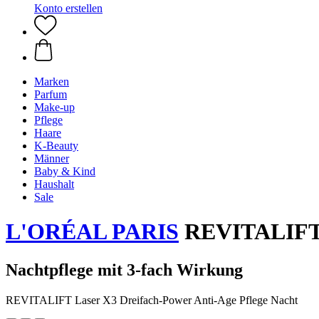
Konto erstellen
Marken
Parfum
Make-up
Pflege
Haare
K-Beauty
Männer
Baby & Kind
Haushalt
Sale
L'ORÉAL PARIS
REVITALIFT L
Nachtpflege mit 3-fach Wirkung
REVITALIFT Laser X3 Dreifach-Power Anti-Age Pflege Nacht