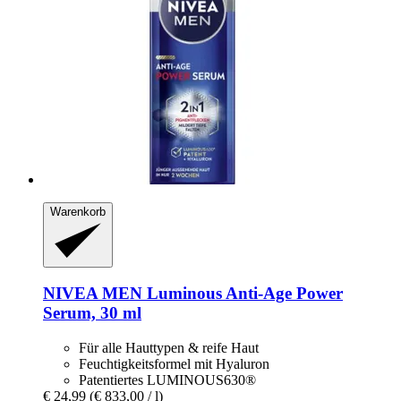
Warenkorb
NIVEA
MEN Luminous Anti-​Age Power
Serum, 30 ml
Für alle Hauttypen & reife Haut
Feuchtigkeitsformel mit Hyaluron
Patentiertes LUMINOUS630®
€ 24,99
(€ 833,00 / l)