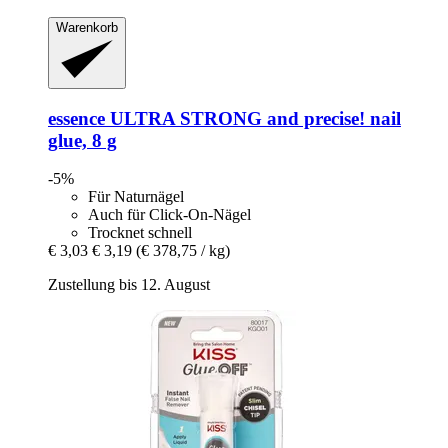
Warenkorb
essence
ULTRA STRONG and precise! nail
glue, 8 g
-5%
Für Naturnägel
Auch für Click-On-Nägel
Trocknet schnell
€ 3,03
€ 3,19
(€ 378,75 / kg)
Zustellung bis 12. August