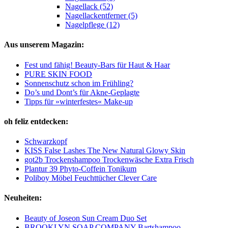
Nagellack (52)
Nagellackentferner (5)
Nagelpflege (12)
Aus unserem Magazin:
Fest und fähig! Beauty-Bars für Haut & Haar
PURE SKIN FOOD
Sonnenschutz schon im Frühling?
Do’s und Dont’s für Akne-Geplagte
Tipps für »winterfestes« Make-up
oh feliz entdecken:
Schwarzkopf
KISS False Lashes The New Natural Glowy Skin
got2b Trockenshampoo Trockenwäsche Extra Frisch
Plantur 39 Phyto-Coffein Tonikum
Poliboy Möbel Feuchttücher Clever Care
Neuheiten:
Beauty of Joseon Sun Cream Duo Set
BROOKLYN SOAP COMPANY Bartshampoo