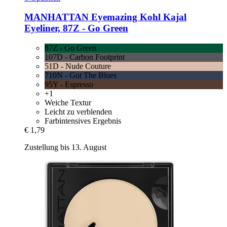
MANHATTAN
Eyemazing Kohl Kajal
Eyeliner, 87Z -​ Go Green
87Z - Go Green
107D - Carbon Footprint
51D - Nude Couture
710N - Got The Blues
95Y - Espresso
+1
Weiche Textur
Leicht zu verblenden
Farbintensives Ergebnis
€ 1,79
Zustellung bis 13. August