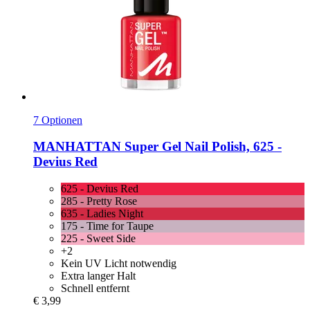
7 Optionen
MANHATTAN
Super Gel Nail Polish, 625 -​
Devius Red
625 - Devius Red
285 - Pretty Rose
635 - Ladies Night
175 - Time for Taupe
225 - Sweet Side
+2
Kein UV Licht notwendig
Extra langer Halt
Schnell entfernt
€ 3,99