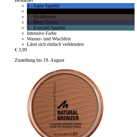
Bestseller
4 - Aqua Sparkle
6 - Blackest Black
1 - RichBrown
3 - Deep Ocean
5 - Emerald Sparkle
Intensive Farbe
Wasser- und Wischfest
Lässt sich einfach verblenden
€ 3,99
Zustellung bis 19. August