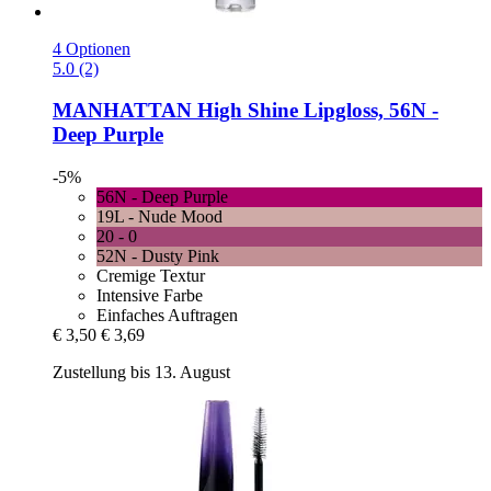
4 Optionen
5.0 (2)
MANHATTAN
High Shine Lipgloss, 56N -​
Deep Purple
-5%
56N - Deep Purple
19L - Nude Mood
20 - 0
52N - Dusty Pink
Cremige Textur
Intensive Farbe
Einfaches Auftragen
€ 3,50
€ 3,69
Zustellung bis 13. August