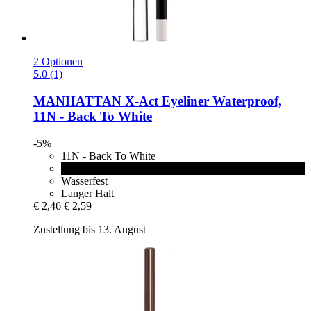
2 Optionen
5.0 (1)
MANHATTAN
X-​Act Eyeliner Waterproof,
11N -​ Back To White
-5%
11N - Back To White
1010N - Paint It Black
Wasserfest
Langer Halt
€ 2,46
€ 2,59
Zustellung bis 13. August