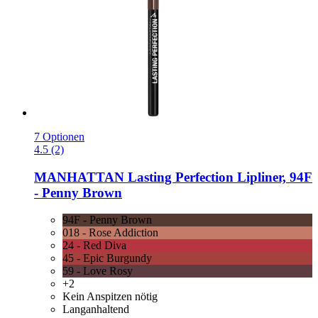
7 Optionen
4.5 (2)
MANHATTAN
Lasting Perfection Lipliner, 94F
-​ Penny Brown
94F - Penny Brown
018 - Rose Addiction
24 - Red Diva
45 - Epic Burgundy
59 - Love Rosy
+2
Kein Anspitzen nötig
Langanhaltend