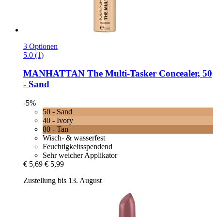
3 Optionen
5.0 (1)
MANHATTAN
The Multi-​Tasker Concealer, 50
-​ Sand
-5%
50 - Sand
40 - Ivory
80 - Tan
Wisch- & wasserfest
Feuchtigkeitsspendend
Sehr weicher Applikator
€ 5,69
€ 5,99
Zustellung bis 13. August