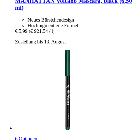
MANHATTAN
Volcano Mascara, black (6,50
ml)
Neues Bürstchendesign
Hochpigmentierte Formel
€ 5,99
(€ 921,54 / l)
Zustellung bis 13. August
6 Optionen