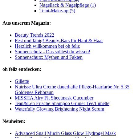
Nagellack & Nagelpflege (1)
Teint-Make-up (5)
Aus unserem Magazin:
Beauty Trends 2022
Fest und fähig! Beauty-Bars für Haut & Haar
Herzlich willkommen bei oh feliz
Sonnenschutz - Das solltest du wissen!
Sonnenschutz: Mythen und Fakten
oh feliz entdecken:
Gillette
Nutrisse Ultra Creme dauerhafte Pflege-Haarfarbe Nr. 5.35
Goldenes Rehbraun
MISSHA Airy Fit Sheetmask Cucumber
Jean&Len Frische Shampoo Grüner Tee/Limette
Waterfully Glowing Brightening Night Serum
Neuheiten:
Advanced Snail Mucin Glass Glow Hydrogel Mask