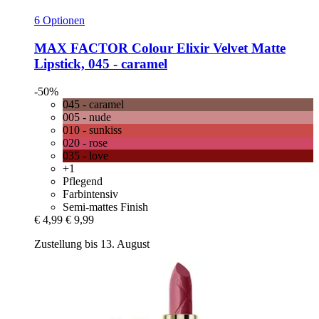
6 Optionen
MAX FACTOR
Colour Elixir Velvet Matte
Lipstick, 045 -​ caramel
-50%
045 - caramel
005 - nude
010 - sunkiss
020 - rose
035 - love
+1
Pflegend
Farbintensiv
Semi-mattes Finish
€ 4,99
€ 9,99
Zustellung bis 13. August