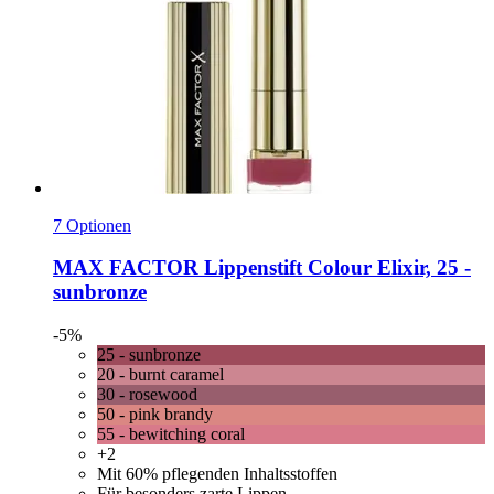
7 Optionen
MAX FACTOR
Lippenstift Colour Elixir, 25 -​
sunbronze
-5%
25 - sunbronze
20 - burnt caramel
30 - rosewood
50 - pink brandy
55 - bewitching coral
+2
Mit 60% pflegenden Inhaltsstoffen
Für besonders zarte Lippen