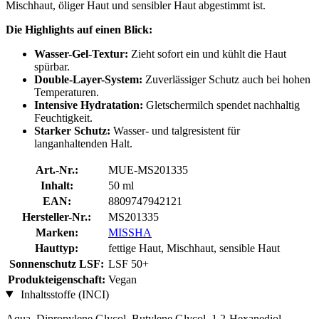
Mischhaut, öliger Haut und sensibler Haut abgestimmt ist.
Die Highlights auf einen Blick:
Wasser-Gel-Textur:
Zieht sofort ein und kühlt die Haut
spürbar.
Double-Layer-System:
Zuverlässiger Schutz auch bei hohen
Temperaturen.
Intensive Hydratation:
Gletschermilch spendet nachhaltig
Feuchtigkeit.
Starker Schutz:
Wasser- und talgresistent für
langanhaltenden Halt.
Art.-Nr.:
MUE-MS201335
Inhalt:
50 ml
EAN:
8809747942121
Hersteller-Nr.:
MS201335
Marken:
MISSHA
Hauttyp:
fettige Haut, Mischhaut, sensible Haut
Sonnenschutz LSF:
LSF 50+
Produkteigenschaft:
Vegan
Inhaltsstoffe (INCI)
Aqua, Dipropylene Glycol, Butylene Glycol, 1.2-Hexanediol,