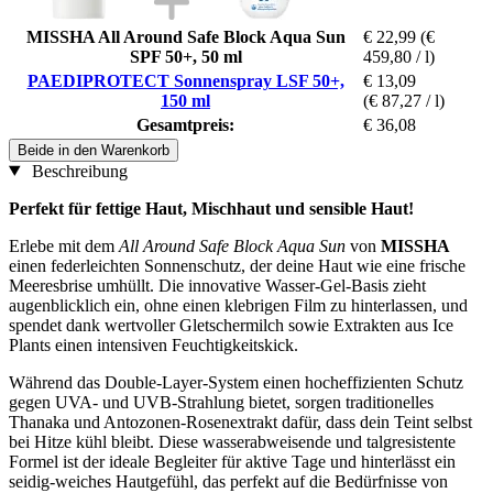
MISSHA All Around Safe Block Aqua Sun
€ 22,99
(€
SPF 50+, 50 ml
459,80 / l)
PAEDIPROTECT Sonnenspray LSF 50+,
€ 13,09
150 ml
(€ 87,27 / l)
Gesamtpreis:
€ 36,08
Beide in den Warenkorb
Beschreibung
Perfekt für fettige Haut, Mischhaut und sensible Haut!
Erlebe mit dem
All Around Safe Block Aqua Sun
von
MISSHA
einen federleichten Sonnenschutz, der deine Haut wie eine frische
Meeresbrise umhüllt. Die innovative Wasser-Gel-Basis zieht
augenblicklich ein, ohne einen klebrigen Film zu hinterlassen, und
spendet dank wertvoller Gletschermilch sowie Extrakten aus Ice
Plants einen intensiven Feuchtigkeitskick.
Während das Double-Layer-System einen hocheffizienten Schutz
gegen UVA- und UVB-Strahlung bietet, sorgen traditionelles
Thanaka und Antozonen-Rosenextrakt dafür, dass dein Teint selbst
bei Hitze kühl bleibt. Diese wasserabweisende und talgresistente
Formel ist der ideale Begleiter für aktive Tage und hinterlässt ein
seidig-weiches Hautgefühl, das perfekt auf die Bedürfnisse von