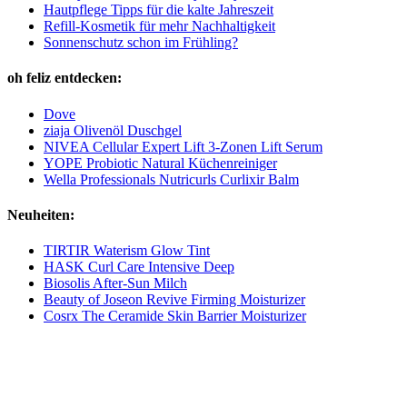
Hautpflege Tipps für die kalte Jahreszeit
Refill-Kosmetik für mehr Nachhaltigkeit
Sonnenschutz schon im Frühling?
oh feliz entdecken:
Dove
ziaja Olivenöl Duschgel
NIVEA Cellular Expert Lift 3-Zonen Lift Serum
YOPE Probiotic Natural Küchenreiniger
Wella Professionals Nutricurls Curlixir Balm
Neuheiten:
TIRTIR Waterism Glow Tint
HASK Curl Care Intensive Deep
Biosolis After-Sun Milch
Beauty of Joseon Revive Firming Moisturizer
Cosrx The Ceramide Skin Barrier Moisturizer