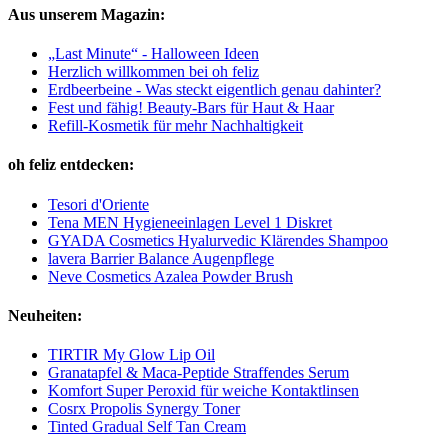
Aus unserem Magazin:
„Last Minute“ - Halloween Ideen
Herzlich willkommen bei oh feliz
Erdbeerbeine - Was steckt eigentlich genau dahinter?
Fest und fähig! Beauty-Bars für Haut & Haar
Refill-Kosmetik für mehr Nachhaltigkeit
oh feliz entdecken:
Tesori d'Oriente
Tena MEN Hygieneeinlagen Level 1 Diskret
GYADA Cosmetics Hyalurvedic Klärendes Shampoo
lavera Barrier Balance Augenpflege
Neve Cosmetics Azalea Powder Brush
Neuheiten:
TIRTIR My Glow Lip Oil
Granatapfel & Maca-Peptide Straffendes Serum
Komfort Super Peroxid für weiche Kontaktlinsen
Cosrx Propolis Synergy Toner
Tinted Gradual Self Tan Cream