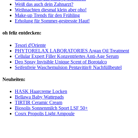
Weiß das auch dein Zahnarzt?
Weihnachten diesmal klein aber oho!
Make-up Trends für den Frühling
Erholung für Sommer-gestresste Haut!
oh feliz entdecken:
Tesori d'Oriente
PHYTORELAX LABORATORIES Argan Oil Treatment
Cellular Expert Filler Konzentriertes Anti-Age Serum
Deo Spray Invisible Unique Scent of Borotalco
Seifenfreie Waschemulsion Pentavitin® Nachfüllbeutel
Neuheiten:
HASK Haarcreme Locken
Bellawa Baby Wattepads
TIRTIR Ceramic Cream
Biosolis Sonnenmilch Sport LSF 50+
Cosrx Propolis Light Ampoule