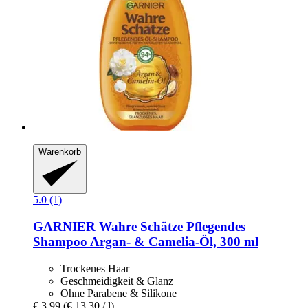
Warenkorb
5.0 (1)
GARNIER
Wahre Schätze Pflegendes
Shampoo Argan-​ & Camelia-​Öl, 300 ml
Trockenes Haar
Geschmeidigkeit & Glanz
Ohne Parabene & Silikone
€ 3,99
(€ 13,30 / l)