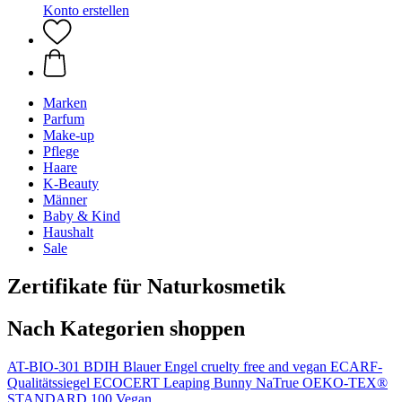
Konto erstellen
Marken
Parfum
Make-up
Pflege
Haare
K-Beauty
Männer
Baby & Kind
Haushalt
Sale
Zertifikate für Naturkosmetik
Nach Kategorien shoppen
AT-BIO-301
BDIH
Blauer Engel
cruelty free and vegan
ECARF-
Qualitätssiegel
ECOCERT
Leaping Bunny
NaTrue
OEKO-TEX®
STANDARD 100
Vegan