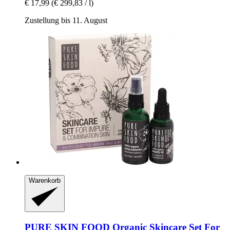
€ 17,99
(€ 299,83 / l)
Zustellung bis 11. August
Warenkorb
PURE SKIN FOOD
Organic Skincare Set For