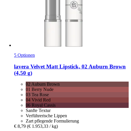
5 Optionen
lavera
Velvet Matt Lipstick, 02 Auburn Brown
(4,50 g)
02 Auburn Brown
01 Berry Nude
03 Tea Rose
04 Vivid Red
06 Royal Cassis
Sanfte Textur
Verführerische Lippen
Zart pflegende Formulierung
€ 8,79
(€ 1.953,33 / kg)