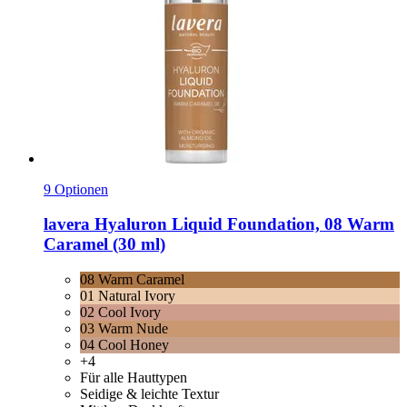
9 Optionen
lavera
Hyaluron Liquid Foundation, 08 Warm
Caramel (30 ml)
08 Warm Caramel
01 Natural Ivory
02 Cool Ivory
03 Warm Nude
04 Cool Honey
+4
Für alle Hauttypen
Seidige & leichte Textur