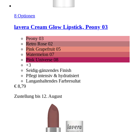
8 Optionen
lavera
Cream Glow Lipstick, Peony 03
Peony 03
Retro Rose 02
Pink Grapefruit 05
Watermelon 07
Pink Universe 08
+3
Seidig-gänzendes Finish
Pflegt intensiv & hydratisiert
Langanhaltendes Farbresultat
€ 8,79
Zustellung bis 12. August