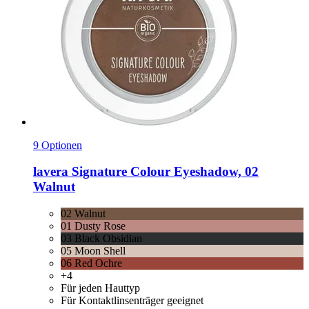
9 Optionen
lavera
Signature Colour Eyeshadow, 02
Walnut
02 Walnut
01 Dusty Rose
03 Black Obsidian
05 Moon Shell
06 Red Ochre
+4
Für jeden Hauttyp
Für Kontaktlinsenträger geeignet