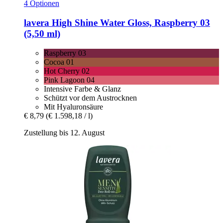
4 Optionen
lavera
High Shine Water Gloss, Raspberry 03
(5,50 ml)
Raspberry 03
Cocoa 01
Hot Cherry 02
Pink Lagoon 04
Intensive Farbe & Glanz
Schützt vor dem Austrocknen
Mit Hyaluronsäure
€ 8,79
(€ 1.598,18 / l)
Zustellung bis 12. August