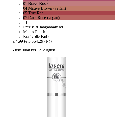
01 Brave Rose
04 Mauve Brown (vegan)
05 True Red
07 Dark Rose (vegan)
+1
Präzise & langanhaltend
Mattes Finish
Kraftvolle Farbe
€ 4,99
(€ 3.564,29 / kg)
Zustellung bis 12. August