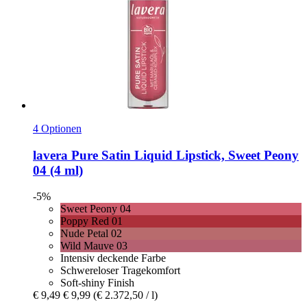
4 Optionen
lavera
Pure Satin Liquid Lipstick, Sweet Peony
04 (4 ml)
-5%
Sweet Peony 04
Poppy Red 01
Nude Petal 02
Wild Mauve 03
Intensiv deckende Farbe
Schwereloser Tragekomfort
Soft-shiny Finish
€ 9,49
€ 9,99
(€ 2.372,50 / l)