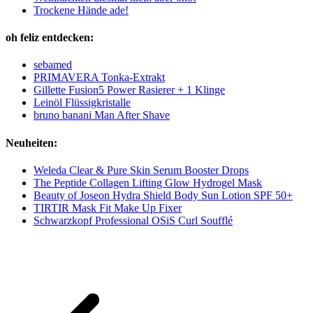
Trockene Hände ade!
oh feliz entdecken:
sebamed
PRIMAVERA Tonka-Extrakt
Gillette Fusion5 Power Rasierer + 1 Klinge
Leinöl Flüssigkristalle
bruno banani Man After Shave
Neuheiten:
Weleda Clear & Pure Skin Serum Booster Drops
The Peptide Collagen Lifting Glow Hydrogel Mask
Beauty of Joseon Hydra Shield Body Sun Lotion SPF 50+
TIRTIR Mask Fit Make Up Fixer
Schwarzkopf Professional OSiS Curl Soufflé