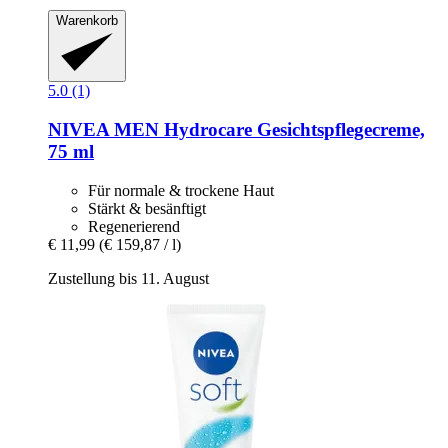
Warenkorb
5.0 (1)
NIVEA
MEN Hydrocare Gesichtspflegecreme,
75 ml
Für normale & trockene Haut
Stärkt & besänftigt
Regenerierend
€ 11,99
(€ 159,87 / l)
Zustellung bis 11. August