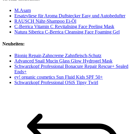
M.Asam
Ersatzvliese für Aroma Duftstecker Easy und Autobedufter
RAUSCH Nähr-Shampoo Ei-Öl
C-Berrica Vitamin C Revitalising Face Peeling Mask
Natura Siberica C-Berrica Cleansing Face Foaming Gel
Neuheiten:
Bioniq Repair-Zahncreme Zahnfleisch-Schutz
Advanced Snail Mucin Glass Glow Hydrogel Mask
Schwarzkopf Professional Bonacure Repair Rescue+ Sealed
Ends+
ey! organic cosmetics Sun Fluid Kids SPF 50+
Schwarzkopf Professional OSiS Tipsy Twirl