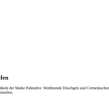
ifen
rtikeln der Marke Palmolive. Wohltuende Duschgels und Cremedusche
s machen.