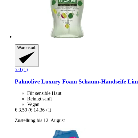
Warenkorb
5.0 (1)
Palmolive
Luxury Foam Schaum-​Handseife Limet
Für sensible Haut
Reinigt sanft
Vegan
€ 3,59
(€ 14,36 / l)
Zustellung bis 12. August