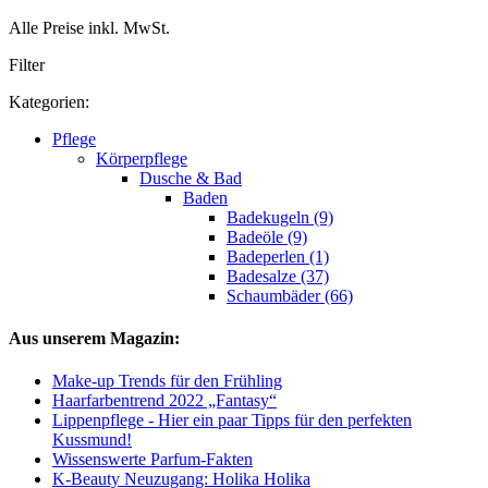
Alle Preise inkl. MwSt.
Filter
Kategorien:
Pflege
Körperpflege
Dusche & Bad
Baden
Badekugeln (9)
Badeöle (9)
Badeperlen (1)
Badesalze (37)
Schaumbäder (66)
Aus unserem Magazin:
Make-up Trends für den Frühling
Haarfarbentrend 2022 „Fantasy“
Lippenpflege - Hier ein paar Tipps für den perfekten
Kussmund!
Wissenswerte Parfum-Fakten
K-Beauty Neuzugang: Holika Holika