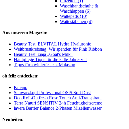
Pinzetten (1)
Waschhandschuhe &
Waschlappen (6)
Wattepads (10)
Wattestäbchen (4)
Aus unserem Magazin:
Beauty Test: ELVITAL Hydra Hyaluronic
Weltbrustkrebstag: Wir spenden für Pink Ribbon
Beauty Test: ziaja „Goat's Milk“
Hautpflege Tipps für die kalte Jahreszeit
Tipps für »winterfestes« Make-up
oh feliz entdecken:
Kneipp
Schwarzkopf Professional OSiS Soft Dust
Deo Roll-On fresh Rose Touch Anti-Transpirant
Terra Naturi SENSITIV 24h Feuchtigkeitscreme
lavera Barrier Balance 2-Phasen Mizellenwasser
Neuheiten: